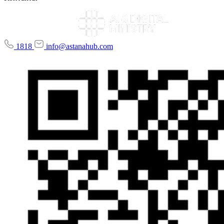
1818
info@astanahub.com