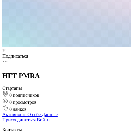
H
Подписаться
HFT PMRA
Стартапы
0 подписчиков
0
просмотров
0
лайков
Активность
О себе
Данные
Присоединиться
Войти
Контакты