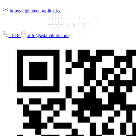
https://alphateen.taplink.kz
1818
info@astanahub.com