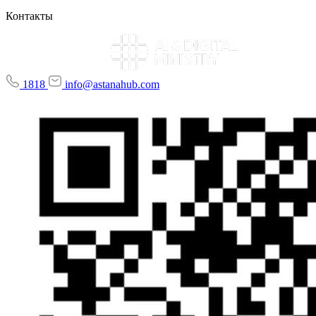
Контакты
1818
info@astanahub.com