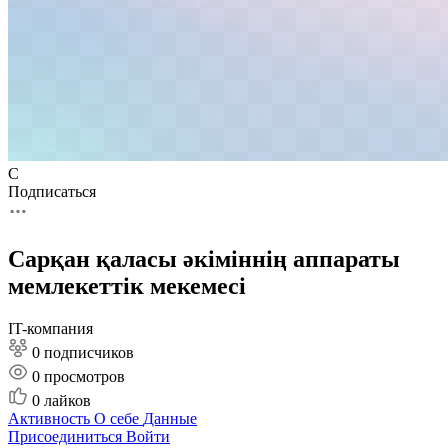
С
Подписаться
Сарқан қаласы әкіміннің аппараты
мемлекеттік мекемесі
IT-компания
0 подписчиков
0
просмотров
0
лайков
Активность
О себе
Данные
Присоединиться
Войти