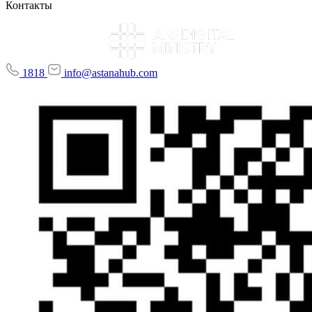
Контакты
1818
info@astanahub.com