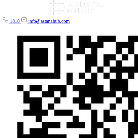
1818
info@astanahub.com