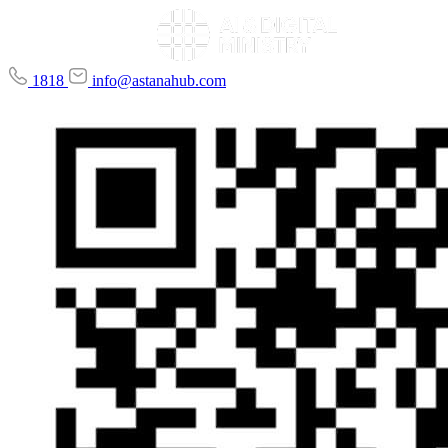
1818
info@astanahub.com