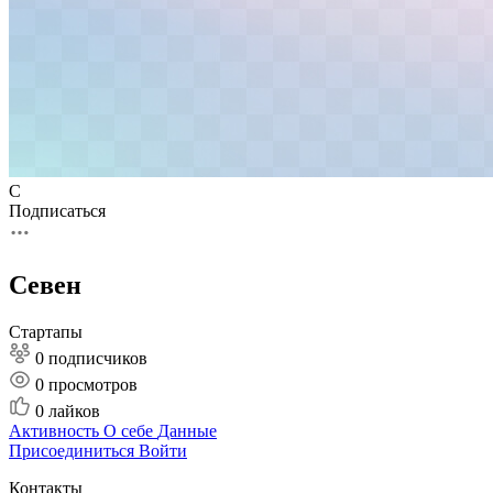
С
Подписаться
Севен
Стартапы
0 подписчиков
0
просмотров
0
лайков
Активность
О себе
Данные
Присоединиться
Войти
Контакты