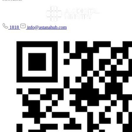
1818
info@astanahub.com