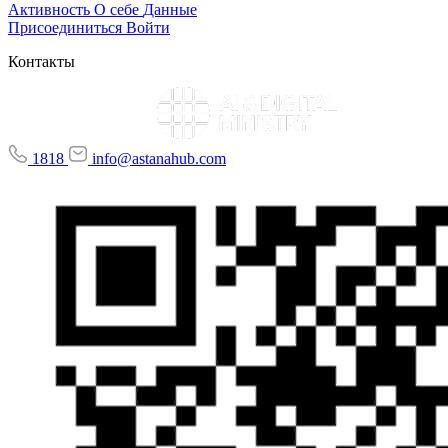
Активность
О себе
Данные
Присоединиться
Войти
Контакты
1818
info@astanahub.com