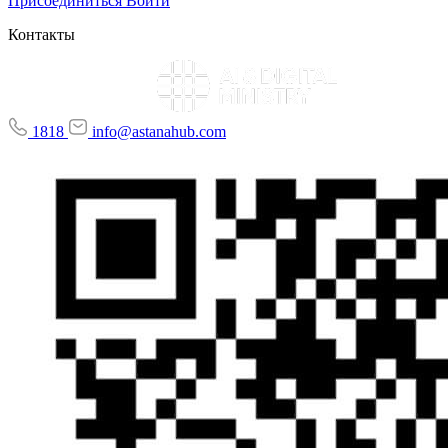
Присоединиться
Войти
Контакты
1818
info@astanahub.com