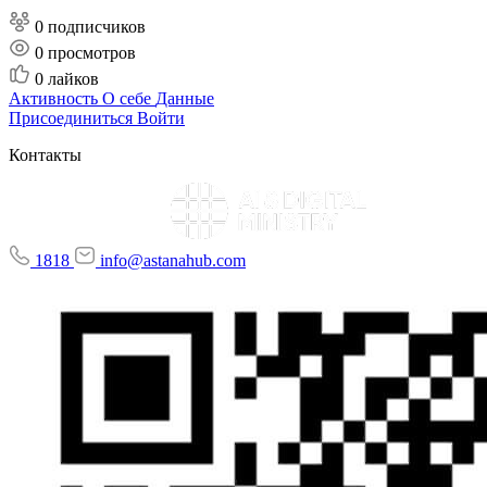
0 подписчиков
0
просмотров
0
лайков
Активность
О себе
Данные
Присоединиться
Войти
Контакты
1818
info@astanahub.com