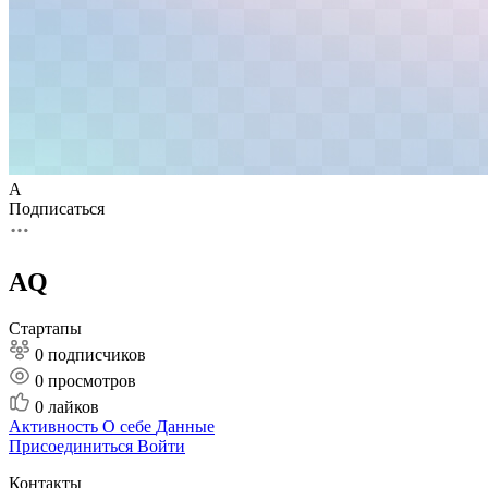
A
Подписаться
AQ
Стартапы
0 подписчиков
0
просмотров
0
лайков
Активность
О себе
Данные
Присоединиться
Войти
Контакты