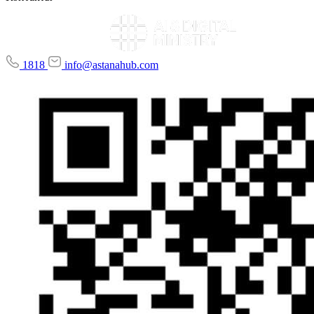
1818
info@astanahub.com