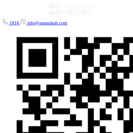
1818
info@astanahub.com