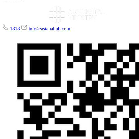
1818
info@astanahub.com