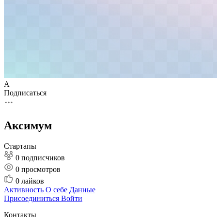
А
Подписаться
Аксимум
Стартапы
0 подписчиков
0
просмотров
0
лайков
Активность
О себе
Данные
Присоединиться
Войти
Контакты