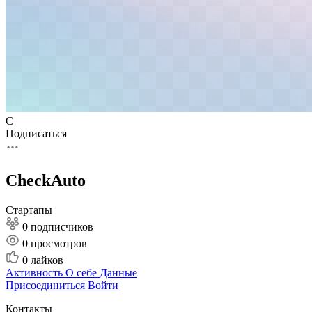
C
Подписаться
CheckAuto
Стартапы
0 подписчиков
0
просмотров
0
лайков
Активность
О себе
Данные
Присоединиться
Войти
Контакты