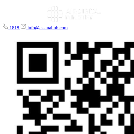
1818
info@astanahub.com