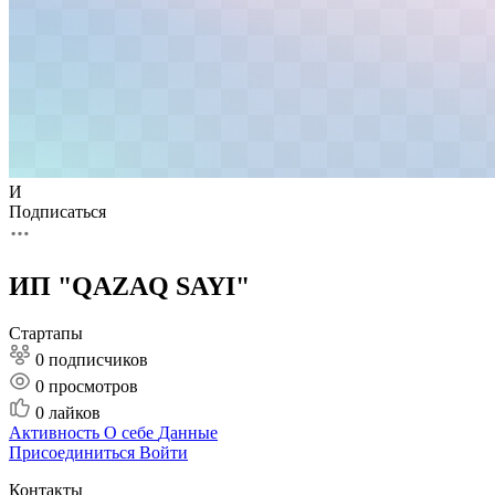
И
Подписаться
ИП "QAZAQ SAYI"
Стартапы
0 подписчиков
0
просмотров
0
лайков
Активность
О себе
Данные
Присоединиться
Войти
Контакты