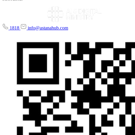
1818
info@astanahub.com