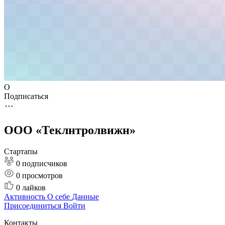
О
Подписаться
ООО «Теклнтролвижн»
Стартапы
0 подписчиков
0
просмотров
0
лайков
Активность
О себе
Данные
Присоединиться
Войти
Контакты