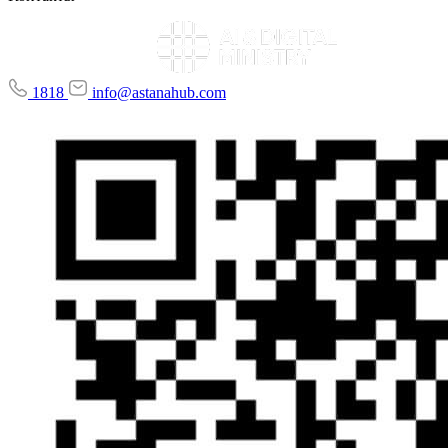
1818
info@astanahub.com