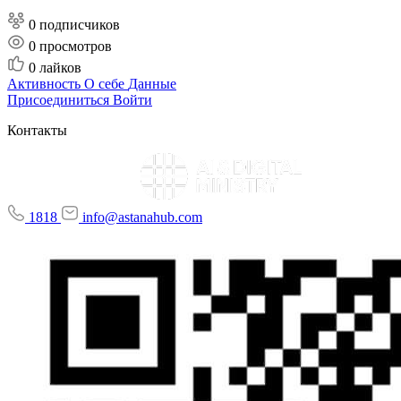
0 подписчиков
0
просмотров
0
лайков
Активность
О себе
Данные
Присоединиться
Войти
Контакты
1818
info@astanahub.com