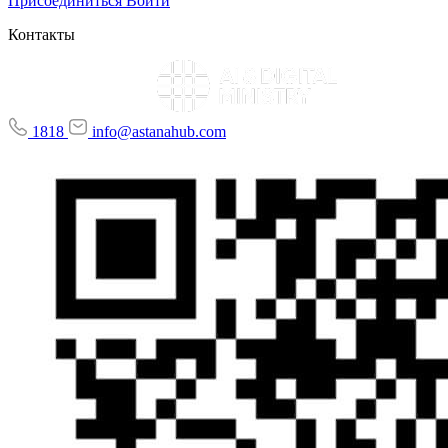
Присоединиться
Войти
Контакты
1818
info@astanahub.com