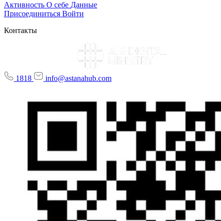
Активность
О себе
Данные
Присоединиться
Войти
Контакты
1818
info@astanahub.com