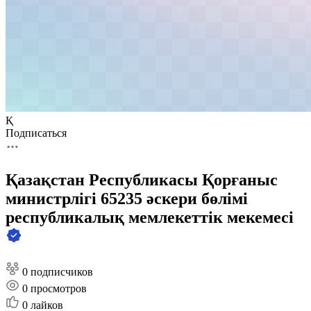
Қ
Подписаться
Қазақстан Республикасы Қорғаныс
министрлігі 65235 әскери бөлімі
республикалық мемлекеттік мекемесі
0 подписчиков
0
просмотров
0
лайков