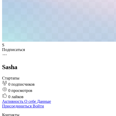
S
Подписаться
Sasha
Стартапы
0 подписчиков
0
просмотров
0
лайков
Активность
О себе
Данные
Присоединиться
Войти
Контакты