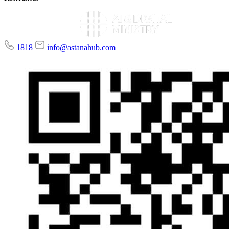
1818
info@astanahub.com