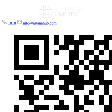
1818
info@astanahub.com