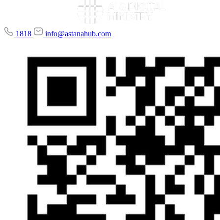
1818
info@astanahub.com