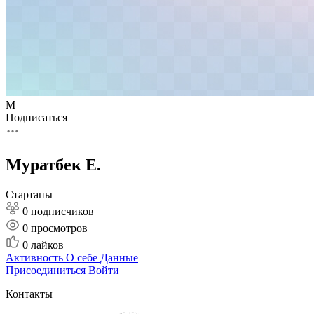
М
Подписаться
Муратбек Е.
Стартапы
0 подписчиков
0
просмотров
0
лайков
Активность
О себе
Данные
Присоединиться
Войти
Контакты