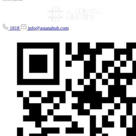
1818
info@astanahub.com