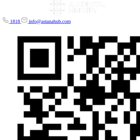
1818
info@astanahub.com