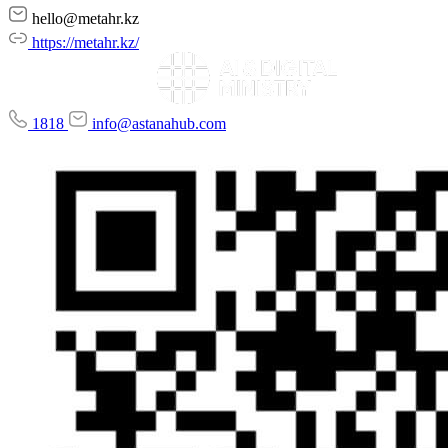
hello@metahr.kz
https://metahr.kz/
1818
info@astanahub.com