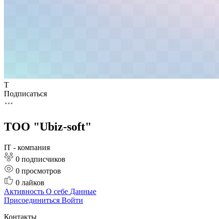
Т
Подписаться
ТОО "Ubiz-soft"
IT - компания
0 подписчиков
0
просмотров
0
лайков
Активность
О себе
Данные
Присоединиться
Войти
Контакты