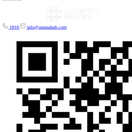
1818
info@astanahub.com