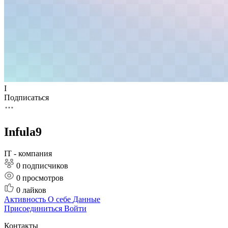
I
Подписаться
Infula9
IT - компания
0 подписчиков
0
просмотров
0
лайков
Активность
О себе
Данные
Присоединиться
Войти
Контакты