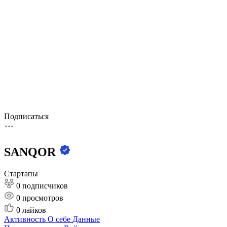
Подписаться
SANQOR
Стартапы
0 подписчиков
0
просмотров
0
лайков
Активность
О себе
Данные