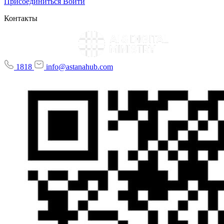
Присоединиться
Войти
Контакты
1818
info@astanahub.com