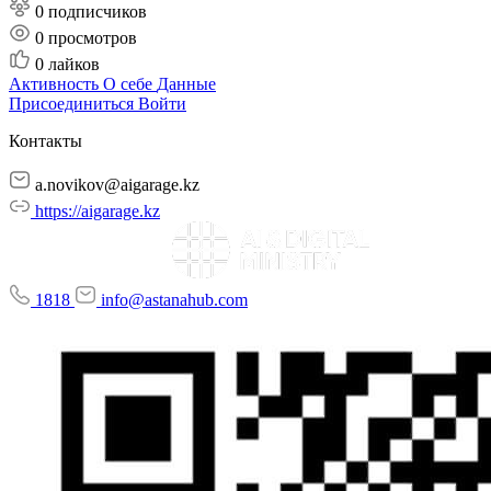
0 подписчиков
0
просмотров
0
лайков
Активность
О себе
Данные
Присоединиться
Войти
Контакты
a.novikov@aigarage.kz
https://aigarage.kz
1818
info@astanahub.com