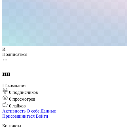
И
Подписаться
ип
IT-компания
0 подписчиков
0
просмотров
0
лайков
Активность
О себе
Данные
Присоединиться
Войти
Контакты