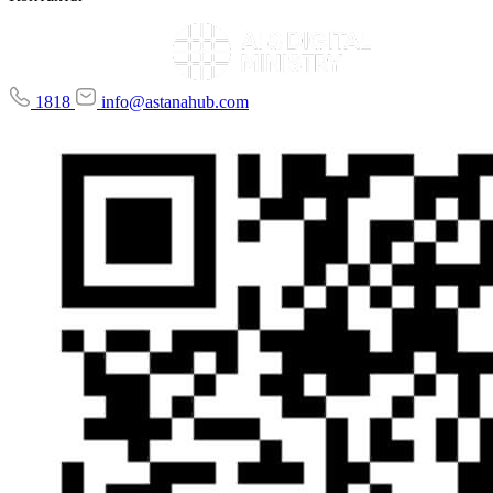
1818
info@astanahub.com