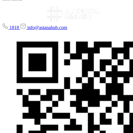
1818
info@astanahub.com