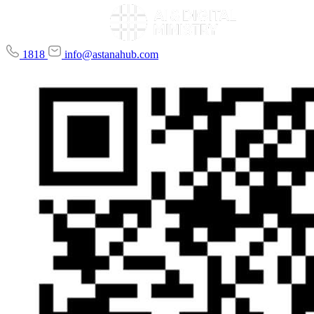
1818
info@astanahub.com