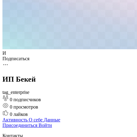
И
Подписаться
ИП Бекей
tag_enterprise
0 подписчиков
0
просмотров
0
лайков
Активность
О себе
Данные
Присоединиться
Войти
Контакты