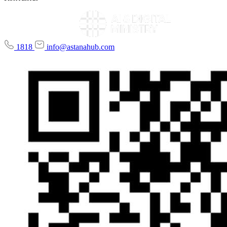
1818
info@astanahub.com