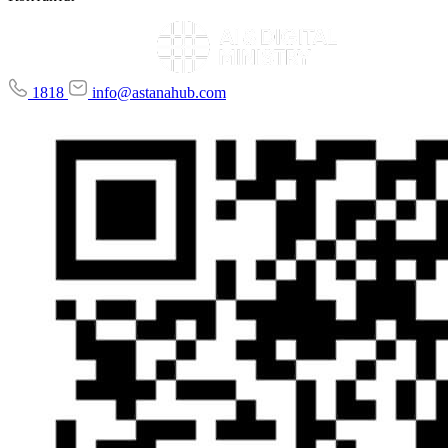
1818
info@astanahub.com