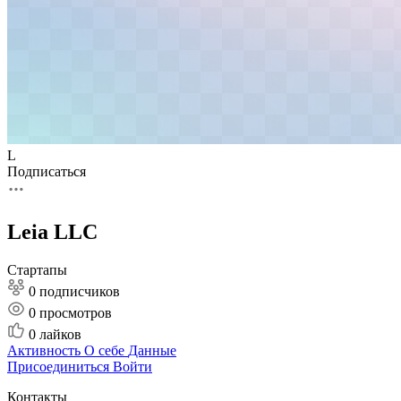
L
Подписаться
Leia LLC
Стартапы
0 подписчиков
0
просмотров
0
лайков
Активность
О себе
Данные
Присоединиться
Войти
Контакты