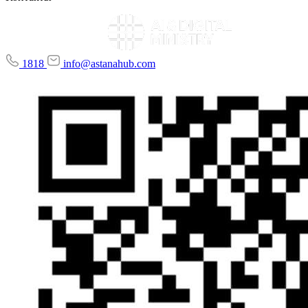
1818
info@astanahub.com