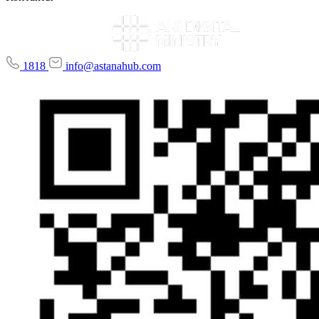
1818
info@astanahub.com