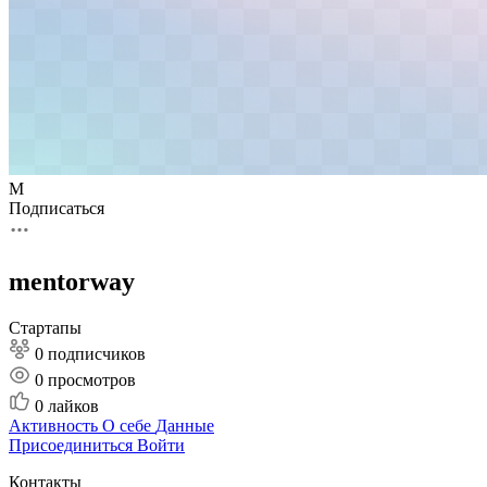
M
Подписаться
mentorway
Стартапы
0 подписчиков
0
просмотров
0
лайков
Активность
О себе
Данные
Присоединиться
Войти
Контакты