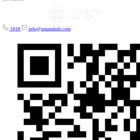
1818
info@astanahub.com