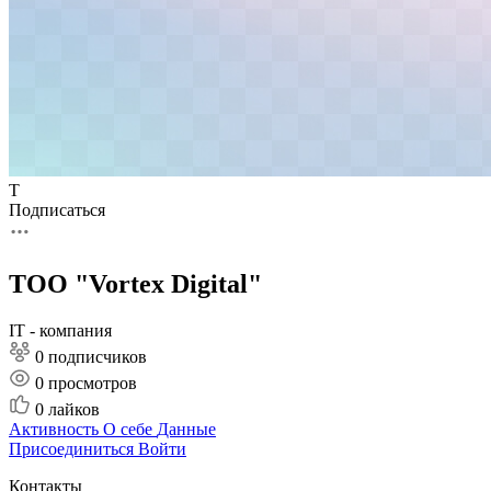
Т
Подписаться
ТОО "Vortex Digital"
IT - компания
0 подписчиков
0
просмотров
0
лайков
Активность
О себе
Данные
Присоединиться
Войти
Контакты