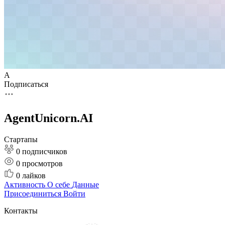
A
Подписаться
AgentUnicorn.AI
Стартапы
0 подписчиков
0
просмотров
0
лайков
Активность
О себе
Данные
Присоединиться
Войти
Контакты