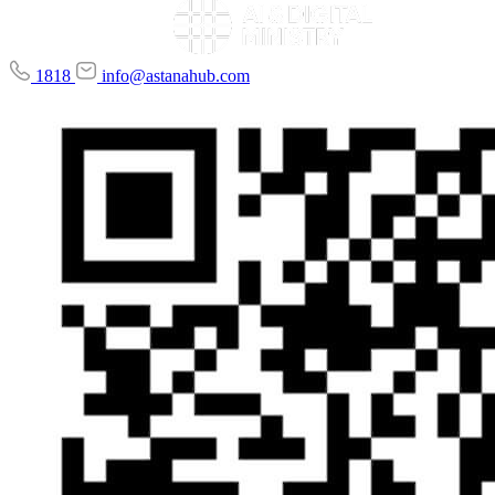
1818
info@astanahub.com