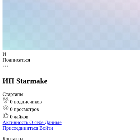
И
Подписаться
ИП Starmake
Стартапы
0 подписчиков
0
просмотров
0
лайков
Активность
О себе
Данные
Присоединиться
Войти
Контакты