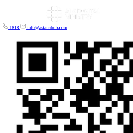
1818
info@astanahub.com