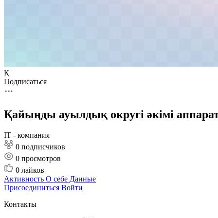
Қ
Подписаться
Қайыңды ауылдық округі әкімі аппара
IT - компания
0 подписчиков
0
просмотров
0
лайков
Активность
О себе
Данные
Присоединиться
Войти
Контакты