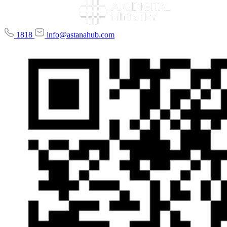
1818
info@astanahub.com