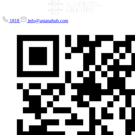
1818
info@astanahub.com