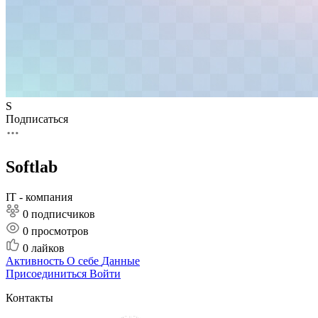
S
Подписаться
Softlab
IT - компания
0 подписчиков
0
просмотров
0
лайков
Активность
О себе
Данные
Присоединиться
Войти
Контакты