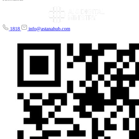
1818
info@astanahub.com