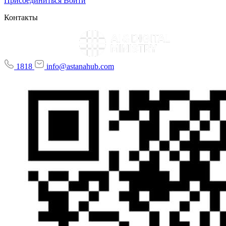
Присоединиться
Войти
Контакты
1818
info@astanahub.com