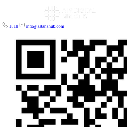
1818
info@astanahub.com