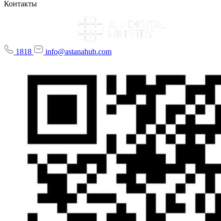
Контакты
1818
info@astanahub.com