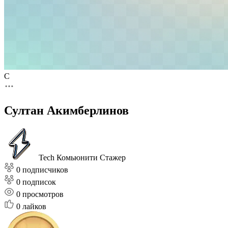
С
Султан Акимберлинов
Tech Комьюнити
Стажер
0 подписчиков
0 подписок
0
просмотров
0
лайков