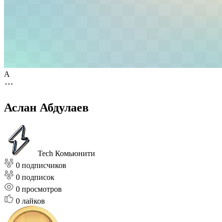
А
Аслан Абдулаев
Tech Комьюнити
0 подписчиков
0 подписок
0
просмотров
0
лайков