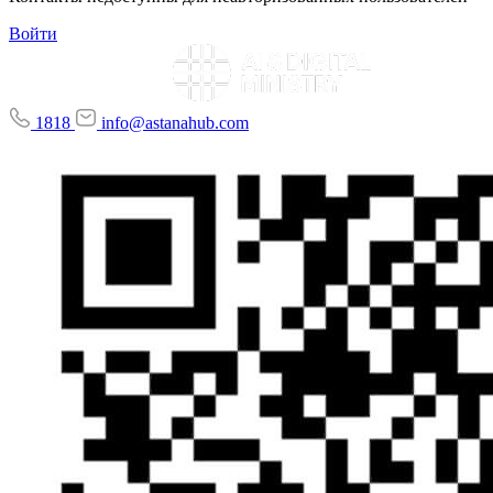
Войти
1818
info@astanahub.com