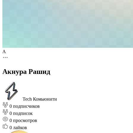
А
Акнура Рашид
Tech Комьюнити
0 подписчиков
0 подписок
0
просмотров
0
лайков