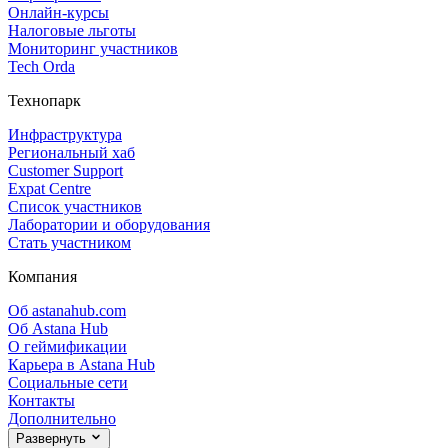
Онлайн‑курсы
Налоговые льготы
Мониторинг участников
Tech Orda
Технопарк
Инфраструктура
Региональный хаб
Customer Support
Expat Centre
Список участников
Лаборатории и оборудования
Стать участником
Компания
Об astanahub.com
Об Astana Hub
О геймификации
Карьера в Astana Hub
Социальные сети
Контакты
Дополнительно
Развернуть