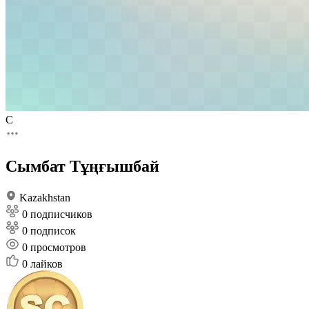
С
Сымбат Тұңғышбай
Kazakhstan
0 подписчиков
0 подписок
0
просмотров
0
лайков